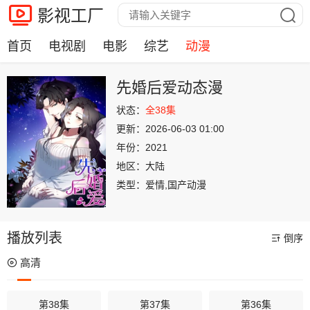
影视工厂
首页
电视剧
电影
综艺
动漫
先婚后爱动态漫
状态：
全38集
更新：
2026-06-03 01:00
年份：
2021
地区：
大陆
类型：
爱情,国产动漫
播放列表
倒序
高清
第38集
第37集
第36集