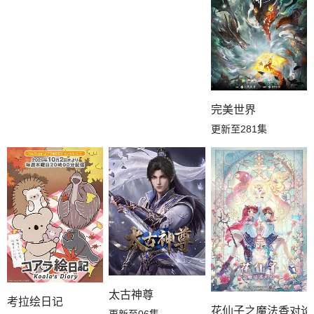
第11集
第10集
第09集
第08集
第07集
第06集
第05集
第04集
第03集
完美世界
更新至281集
第02集
第01集
太古神尊
考拉绘日记
花仙子之魔法香对论
更新至06集