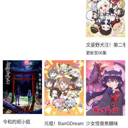
第33集
第32集
第31集
第30集
第29集
第28集
第27集
第26集
第25集
文豪野犬汪！第二季
更新至06集
第24集
第23集
第22集
第21集
第20集
第19集
第18集
第17集
第16集
第15集
第14集
第13集
第12集
第11集
第10集
令和的斑小姐
元祖！BanGDream酱
少女怪兽焦糖味