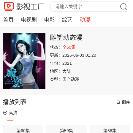
影视工厂
首页
电视剧
电影
综艺
动漫
雕塑动态漫
状态：
全60集
更新：
2026-06-03 01:20
年份：
2021
地区：
大陆
类型：
国产动漫
播放列表
倒序
高清
第60集
第59集
第58集