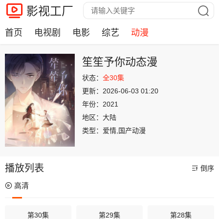
影视工厂
首页
电视剧
电影
综艺
动漫
笙笙予你动态漫
状态：
全30集
更新：
2026-06-03 01:20
年份：
2021
地区：
大陆
类型：
爱情,国产动漫
播放列表
倒序
高清
第30集
第29集
第28集