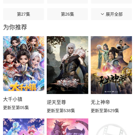
第27集
第26集
第25集
展开全部
为你推荐
第24集
第23集
第22集
第21集
第20集
第19集
第18集
第17集
第16集
第15集
第14集
第13集
第12集
第11集
第10集
大千小镇
逆天至尊
无上神帝
更新至第05集
更新至第538集
更新至第629集
第09集
第08集
第07集
第06集
第05集
第04集