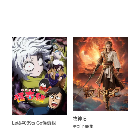
牧神记
Let&#039;s Go怪奇组
更新至95集