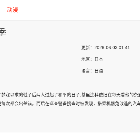
动漫
季
更新：
2026-06-03 01:41
地区：
日本
语言：
日语
了梦寐以求的鞋子后两人过起了和平的日子,基里连科依旧在每天看他的杂
是每次都会出差错。而后在巡查警备搜查时被发现，搭乘机器兔改造的汽