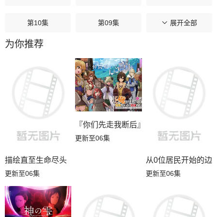
第10集
第09集
第08集
展开全部
为你推荐
第07集
第06集
第05集
第04集
第03集
第02集
第01集
『你们先走我断后』，于是10年后我成为
更新至06集
描绘直至生命尽头
从0位居民开始的边
更新至06集
更新至06集