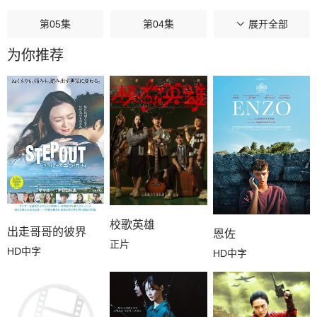
第05集
第04集
第03集
展开全部
为你推荐
第02集
第01集
校歌英雄
出走哥哥的彼界
恩佐
正片
HD中字
HD中字