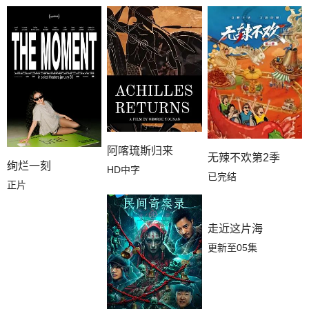
阿喀琉斯归来
无辣不欢第2季
绚烂一刻
HD中字
已完结
正片