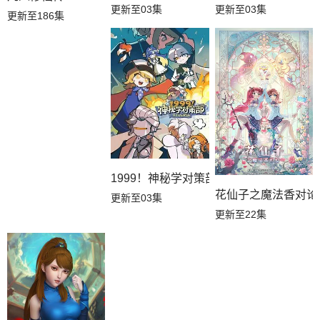
更新至03集
更新至03集
更新至186集
第01集
1999！神秘学对策部国语
花仙子之魔法香对论
更新至03集
更新至22集