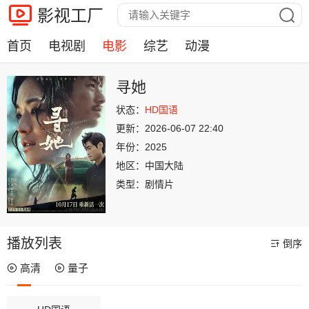
影视工厂
首页
电视剧
电影
综艺
动漫
寻她
状态：
HD国语
更新：
2026-06-07 22:40
年份：
2025
地区：
中国大陆
类型：
剧情片
播放列表
倒序
高清
量子