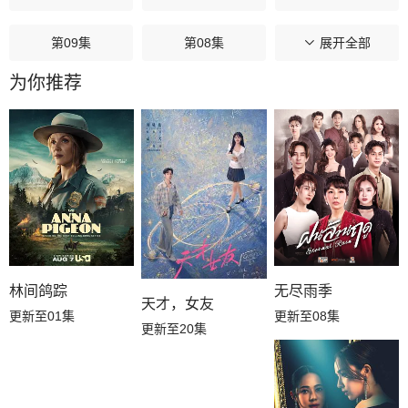
第09集
第08集
第07集
展开全部
为你推荐
第06集
第05集
第04集
第03集
第02集
第01集
林间鸽踪
无尽雨季
天才，女友
更新至01集
更新至08集
更新至20集