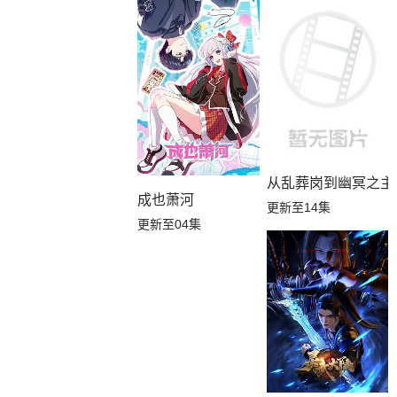
从乱葬岗到幽冥之主
成也萧河
更新至14集
更新至04集