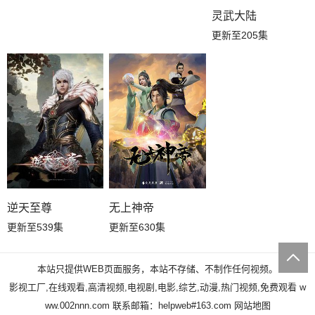
灵武大陆
更新至205集
逆天至尊
无上神帝
更新至539集
更新至630集
本站只提供WEB页面服务，本站不存储、不制作任何视频。
影视工厂,在线观看,高清视频,电视剧,电影,综艺,动漫,热门视频,免费观看
w
ww.002nnn.com
联系邮箱：helpweb#163.com
网站地图