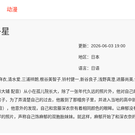
动漫
子星
更新：
2026-06-03 19:00
地区：
日本
语言：
日语
麻衣,清水爱,三浦祥朗,根谷美智子,铃村健一,新谷良子,浅野真澄,进藤尚美
川大辅 配音）从小在孤儿院长大，除了一张年代久远的照片外，他对自己
房子，为了弄清楚自己的过去，他搬到了那幢房子里，并进入当地的高中
配音），他意外的发现，自己和宫藤深衣奈有着相同颜色的眼眸。让麻郁没
样的照片，声称自己饰麻郁的双胞胎妹妹。就这样，麻郁开始了和深衣奈