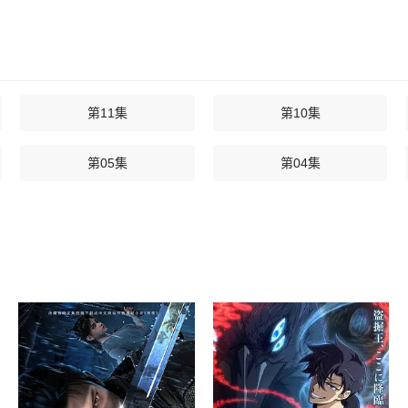
第11集
第10集
第05集
第04集