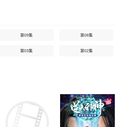
第09集
第08集
第03集
第02集