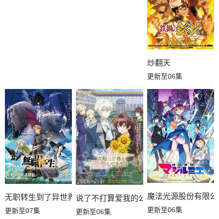
炒翻天
更新至06集
魔法光源股份有限公
无职转生到了异世界就拿出真本事第三季
说了不打算爱我的公爵继承人，不知为何
更新至06集
更新至07集
更新至06集