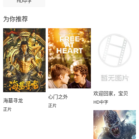
HD中字
为你推荐
欢迎回家，宝贝
心门之外
海墓寻龙
HD中字
正片
正片