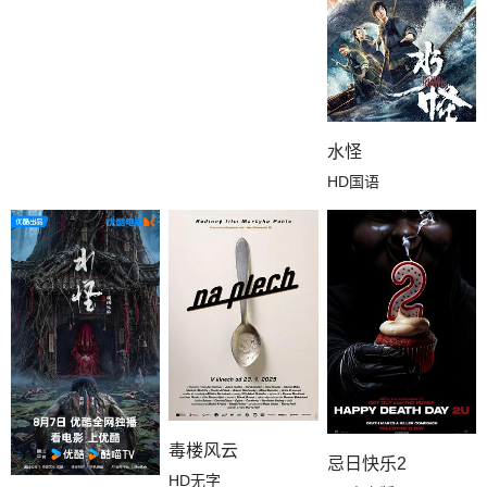
水怪
HD国语
毒楼风云
忌日快乐2
HD无字