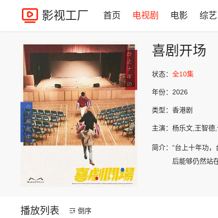
影视工厂
首页
电视剧
电影
综艺
喜剧开场
状态：
全10集
年份：
2026
类型：
香港剧
主演：
杨乐文,王智德,
简介：
“台上十年功
后能够仍然站
播放列表
倒序