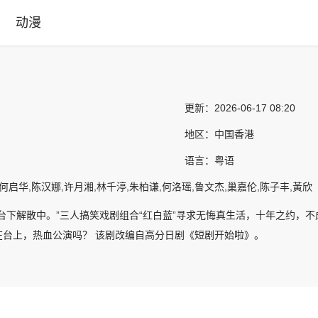
动漫
更新：
2026-06-17 08:20
地区：
中国香港
语言：
粤语
何启华,陈汉娜,许月湘,林千渟,朱柏谦,何洛瑶,鲁文杰,巢嘉伦,陈子丰,黃欣
，台下解散中。”三人搞笑戏剧组合“红白蓝”寻求无悔真生活，十年之约，
在台上，热血公演吗？ 该剧改编自高分日剧《短剧开始啦》。