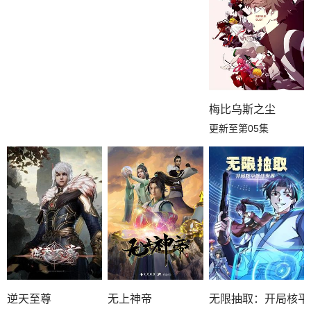
第077集
第076集
第075集
第074集
第073集
第072集
第071集
第070集
第069集
梅比乌斯之尘
更新至第05集
第068集
第067集
第066集
第065集
第064集
第063集
第062集
第061集
第060集
第059集
第058集
第057集
第056集
第055集
第054集
无限抽取：开局核平
逆天至尊
无上神帝