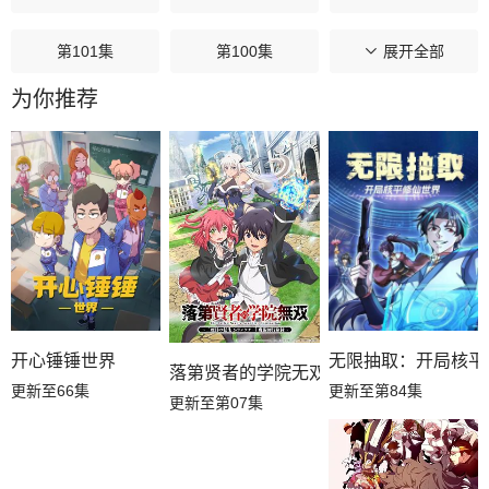
第101集
第100集
第099集
展开全部
为你推荐
第098集
第097集
第096集
第095集
第094集
第093集
第092集
第091集
第090集
第089集
第088集
第087集
第086集
第085集
第084集
无限抽取：开局核平
开心锤锤世界
落第贤者的学院无双第二回转生，S等级
更新至第84集
更新至66集
更新至第07集
第083集
第082集
第081集
第080集
第079集
第078集