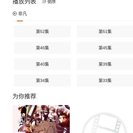
播放列表
倒序
非凡
第52集
第51集
第46集
第45集
第40集
第39集
第34集
第33集
为你推荐
第28集
第27集
第22集
第21集
第16集
第15集