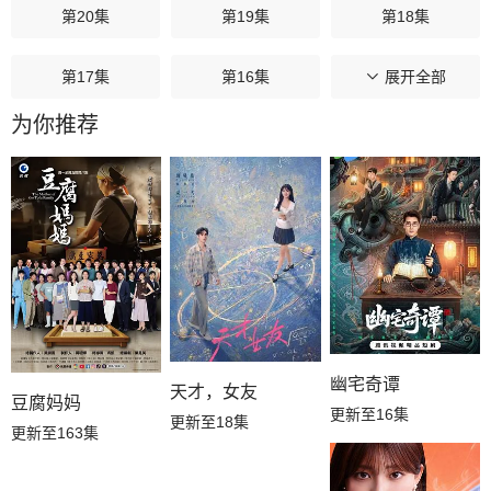
第20集
第19集
第18集
第17集
第16集
第15集
展开全部
为你推荐
第14集
第13集
第12集
第11集
第10集
第09集
第08集
第07集
第06集
第05集
第04集
第03集
第02集
第01集
幽宅奇谭
天才，女友
豆腐妈妈
更新至16集
更新至18集
更新至163集