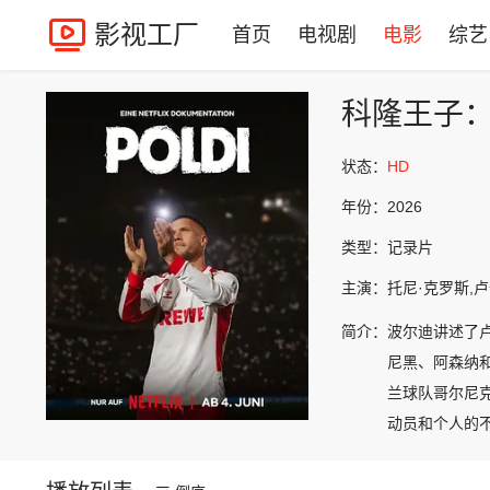
影视工厂
首页
电视剧
电影
综艺
科隆王子
状态：
HD
年份：
2026
类型：
记录片
主演：
托尼·克罗斯,
简介：
波尔迪讲述了
尼黑、阿森纳和
兰球队哥尔尼
动员和个人的不