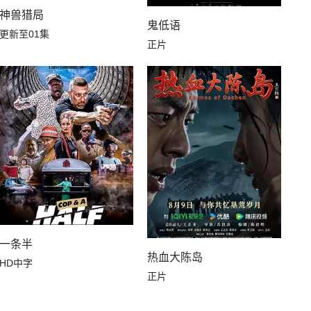
神兽猎局
鬼低语
更新至01集
正片
一条半
热血大陈岛
HD中字
正片