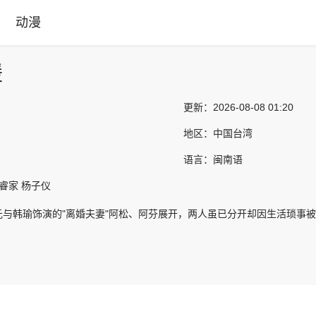
动漫
暖
更新：
2026-08-08 01:20
地区：
中国台湾
语言：
闽南语
张睿家 杨子仪
元与韩瑜饰演的"离婚夫妻"阿松、阿芬展开，两人虽已分开却因生活琐事