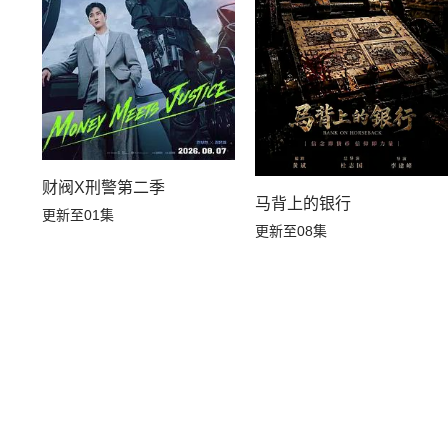
第02集
第01集
财阀X刑警第二季
马背上的银行
更新至01集
更新至08集