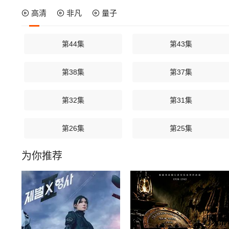
高清
非凡
量子
第44集
第43集
第38集
第37集
第32集
第31集
第26集
第25集
为你推荐
第20集
第19集
第14集
第13集
第08集
第07集