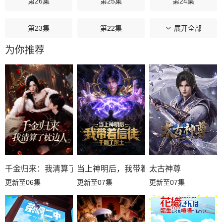
第26集
第25集
第24集
第23集
第22集
第21集
展开全部
为你推荐
第20集
第19集
第18集
第17集
第16集
第15集
第14集
第13集
第12集
第11集
第10集
第09集
第08集
第07集
第06集
千金归来：我清算了枕边人
当上神明后，我带着信徒干翻了废土
太古神尊
更新至06集
更新至07集
更新至07集
第05集
第04集
第03集
第02集
第01集