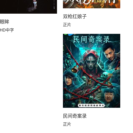
双枪红娘子
眼眸
正片
HD中字
民间奇案录
正片