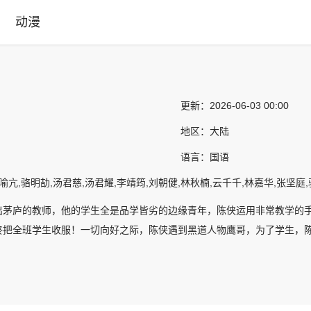
动漫
更新：
2026-06-03 00:00
地区：
大陆
语言：
国语
喻亢,骆明劼,汤君慈,汤君耀,李靖筠,刘朝健,林秋楠,云千千,林嘉华,张坚庭
出茅庐的教师，他的学生全是品学皆劣的边缘青年，陈侠运用非常教学的
终把全班学生收服！一切向好之际，陈侠遇到黑道人物鹰哥，为了学生，