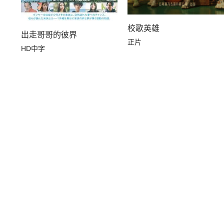
校歌英雄
出走哥哥的彼界
正片
HD中字