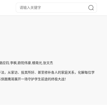
,骆应钧,李枫,欧阳伟豪,楼南光,张文杰
手法，从家访、投其所好、甚至修补各人的家庭关系，化解每位学
陈侠跟鹰哥展开一场守护学生前途的终极大战！