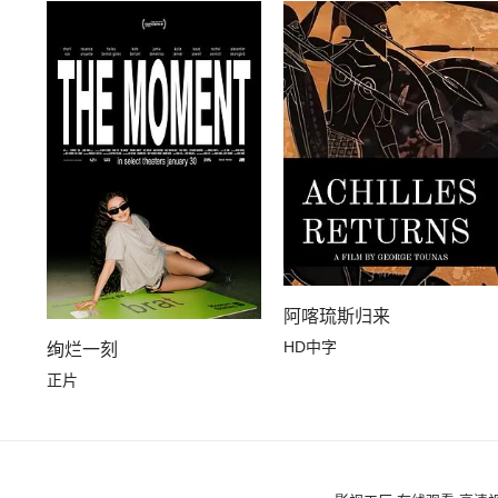
阿喀琉斯归来
HD中字
绚烂一刻
正片