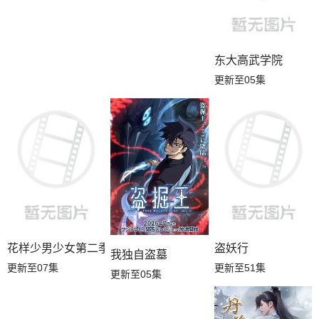
第117集
第116集
第115集
东大高武学院
第114集
第113集
第112集
更新至05集
第111集
第110集
第109集
第108集
第107集
第106集
第105集
第104集
第103集
第102集
第101集
第100集
花样少男少女第二季
盗妖行
我独自盗墓
更新至07集
更新至51集
第99集
第98集
第97集
更新至05集
第96集
第95集
第94集