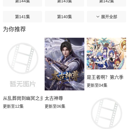
第144集
第143集
第142集
第141集
第140集
第139集
展开全部
为你推荐
第138集
第137集
第136集
第135集
第134集
第133集
第132集
第131集
第130集
是王者啊？第六季
第129集
第128集
第127集
更新至04集
第126集
第125集
第124集
从乱葬岗到幽冥之主
太古神尊
更新至12集
更新至06集
第123集
第122集
第121集
第120集
第119集
第118集