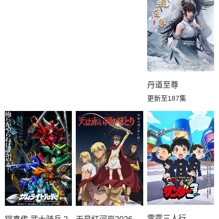
第93集
第92集
第91集
第90集
第89集
第88集
第87集
第86集
第85集
丹道至尊
更新至187集
第84集
第83集
第82集
第81集
第80集
第79集
第78集
第77集
第76集
第75集
第74集
第73集
第72集
第71集
第70集
雷霆三人行