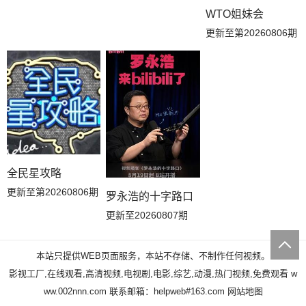
WTO姐妹会
第23期
第21-22期
第20期
更新至第20260806期
第19期
第18集
第17集
第15集
第14集
第13集
全民星攻略
更新至第20260806期
罗永浩的十字路口
更新至20260807期
本站只提供WEB页面服务，本站不存储、不制作任何视频。
影视工厂,在线观看,高清视频,电视剧,电影,综艺,动漫,热门视频,免费观看
w
ww.002nnn.com
联系邮箱：helpweb#163.com
网站地图