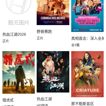
野兽赛跑
热血江湖2026
正片
真相直击：深入全美
正片
全3集
热血江湖
猎虎贰
那不勒斯盲区
HD国语