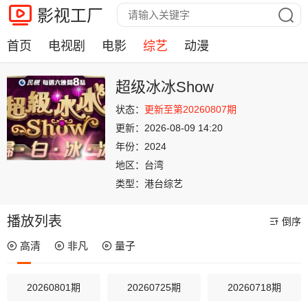
影视工厂
首页
电视剧
电影
综艺
动漫
超级冰冰Show
状态：
更新至第20260807期
更新：
2026-08-09 14:20
年份：
2024
地区：
台湾
类型：
港台综艺
播放列表
倒序
高清
非凡
量子
20260801期
20260725期
20260718期