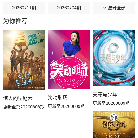
20260711期
20260704期
20260627期
展开全部
为你推荐
20260620期
20260613期
20260606期
20260530期
20260523期
20260516期
20260509期
20260502期
20260425期
20260418期
20260411期
20260404期
20260328期
20260321期
20260314期
天籁与少年
笑动剧场
惊人的星期六
更新至20260809期
更新至20260809期
更新至第20260808期
20260307期
20260228期
20260221期
20260214期
20260207期
20260131期