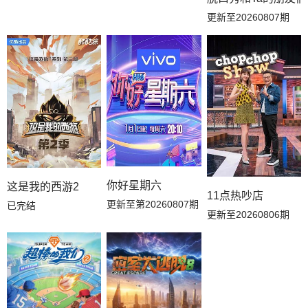
更新至20260807期
20260525期
20260522期
20260521期
20260520期
20260519期
20260518期
20260515期
20260514期
20260513期
20260512期
20260511期
20260508期
你好星期六
这是我的西游2
20260507期
20260506期
20260505期
11点热吵店
更新至第20260807期
已完结
更新至20260806期
20260504期
20260501期
20260430期
20260429期
20260428期
20260424期
20260423期
20260422期
20260421期