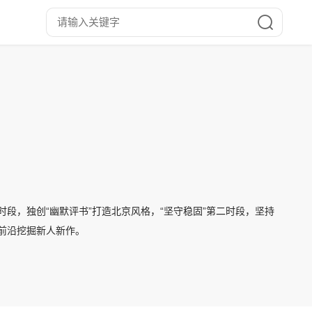
时段，独创“幽默评书”打造北京风格，“坚守稳固”第二时段，坚持
层前沿挖掘新人新作。