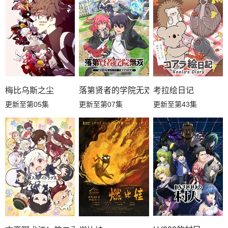
第100集
第99集
第98集
第97集
第96集
第95集
第94集
第93集
第92集
梅比乌斯之尘
落第贤者的学院无双第二回转生，S等级
考拉绘日记
更新至第05集
更新至第07集
更新至第43集
第91集
第90集
第89集
第88集
第87集
第86集
第85集
第84集
第83集
第82集
第81集
第80集
第79集
第78集
第77集