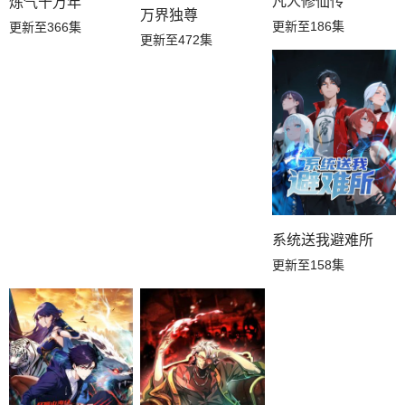
凡人修仙传
炼气十万年
万界独尊
更新至186集
更新至366集
第99集
第98集
第97集
更新至472集
第96集
第95集
第94集
第93集
第92集
第91集
第90集
第89集
第88集
第87集
第86集
第85集
系统送我避难所
更新至158集
第84集
第83集
第82集
第81集
第80集
第79集
第78集
第77集
第76集