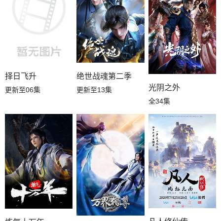
第123集
第122集
第121集
第120集
第119集
第118集
择日飞升
绝世战魂第二季
第117集
第116集
第115集
光阴之外
更新至06集
更新至13集
全34集
第114集
第113集
第112集
第111集
第110集
第109集
第108集
第107集
第106集
第105集
第104集
第103集
第102集
第101集
第100集