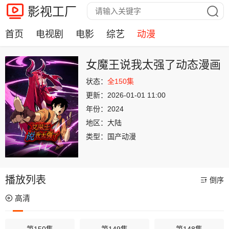
影视工厂
首页
电视剧
电影
综艺
动漫
女魔王说我太强了动态漫画
状态：
全150集
更新：
2026-01-01 11:00
年份：
2024
地区：
大陆
类型：
国产动漫
播放列表
倒序
高清
第150集
第149集
第148集