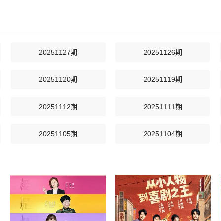
20251127期
20251126期
20251120期
20251119期
20251112期
20251111期
20251105期
20251104期
20251029期
20251028期
20251022期
20251021期
20251015期
20251014期