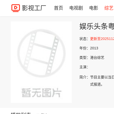
影视工厂
首页
电视剧
电影
综艺
娱乐头条
状态：
更新至202511
年份：
2013
类型：
港台综艺
主演：
简介：
节目主要以当
式报道。