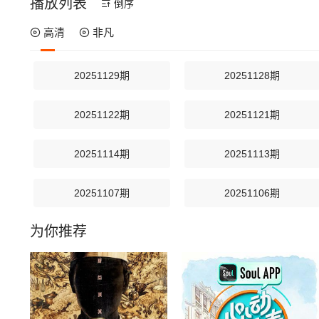
播放列表
倒序
高清
非凡
20251129期
20251128期
20251122期
20251121期
20251114期
20251113期
20251107期
20251106期
为你推荐
20251031期
20251030期
20251024期
20251023期
20251017期
20251016期