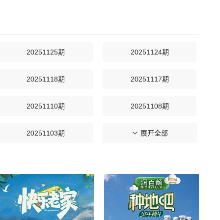
20251125期
20251124期
20251118期
20251117期
20251110期
20251108期
20251103期
20251101期
展开全部
20251027期
20251025期
20251020期
20251018期
20251013期
20251011期