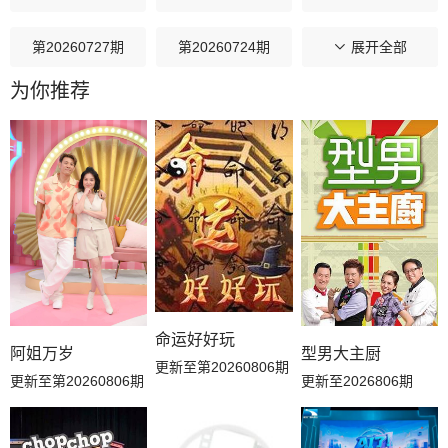
第20260727期
第20260724期
第20260723期
展开全部
为你推荐
第20260722期
第20260721期
第20260720期
第20260717期
第20260714期
第20260713期
第20260710期
第20260709期
第20260708期
第20260707期
第20260706期
第20260705期
第20260704期
第20260703期
第20260702期
命运好好玩
阿姐万岁
型男大主厨
更新至第20260806期
第20260701期
第20260630期
第20260628期
更新至第20260806期
更新至2026806期
第20260627期
第20260622期
第20260621期