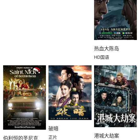
热血大陈岛
HD国语
破暗
港城大劫案
正片
伯利恒的圣尼克