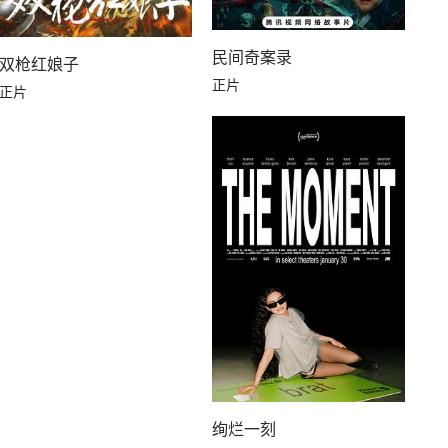
民间奇案录
双枪红娘子
正片
正片
绚烂一刻