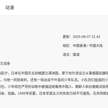
动漫
更新：
2025-08-07 21:42
地区：
中国香港 / 中国大陆
语言：
国语
, 王润身
前夕，日本在中国东北扶植建立满洲国，更于哈尔滨设立从事细菌武器研究
部队，与他一同到来的，还有一班出自千叶县的少年队员。小队员们组成的
所在。少年班在严苛的训练中被强迫观看用中国人、朝鲜人和白俄做试验用
染、扭曲。1945年初夏，日本军国主义的失败已经不可避免，石井四郎