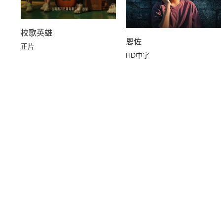
校歌英雄
恩佐
正片
HD中字