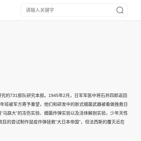
的731部队研究本部。1945年2月，日军军医中将石井四郎返回
少年班被军方寄予重望，他们和研发中的新式细菌武器被看做挽救日
“马路大”的冻伤实验、细菌炸弹实验以及活体解剖实验，少年天性
疯狂的尝试制作鼠疫炸弹拯救“大日本帝国”，但法西斯的覆灭近在