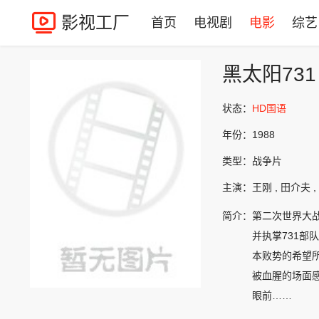
影视工厂
首页
电视剧
电影
综艺
黑太阳731
状态：
HD国语
年份：
1988
类型：
战争片
主演：
王刚 , 田介夫 
简介：
第二次世界大战
并执掌731
本败势的希望
被血腥的场面感
眼前……