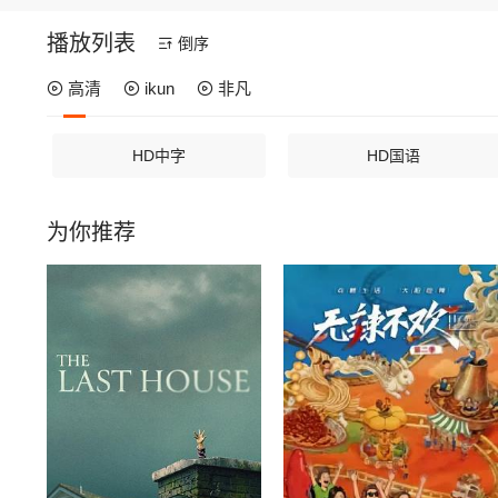
播放列表
倒序
高清
ikun
非凡
HD中字
HD国语
为你推荐