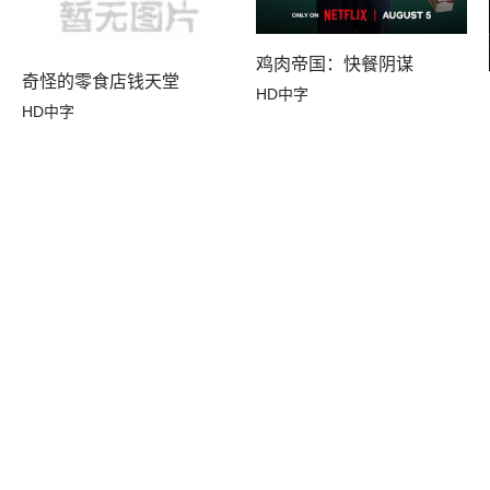
鸡肉帝国：快餐阴谋
奇怪的零食店钱天堂
HD中字
HD中字