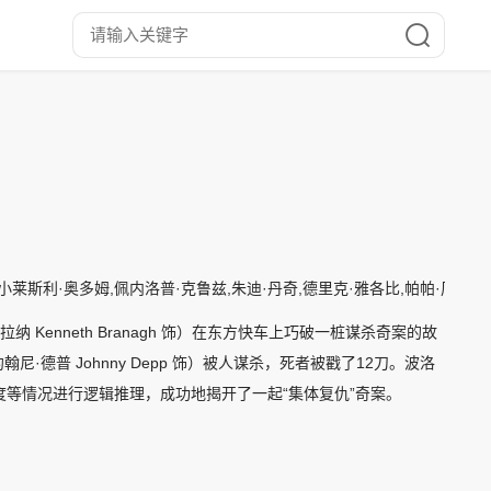
小莱斯利·奥多姆,佩内洛普·克鲁兹,朱迪·丹奇,德里克·雅各比,帕帕·厄希度,迈
enneth Branagh 饰）在东方快车上巧破一桩谋杀奇案的故
普 Johnny Depp 饰）被人谋杀，死者被戳了12刀。波洛
度等情况进行逻辑推理，成功地揭开了一起“集体复仇”奇案。