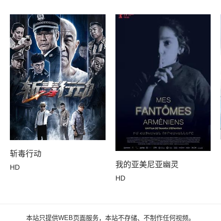
斩毒行动
我的亚美尼亚幽灵
HD
HD
本站只提供WEB页面服务，本站不存储、不制作任何视频。