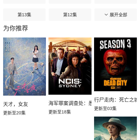
第13集
第12集
第11集
展开全部
为你推荐
第10集
第09集
第08集
第07集
第06集
第05集
第04集
第03集
第02集
第01集
行尸走肉：死亡之城
海军罪案调查处：悉尼第三季
天才，女友
更新至03集
更新至18集
更新至20集