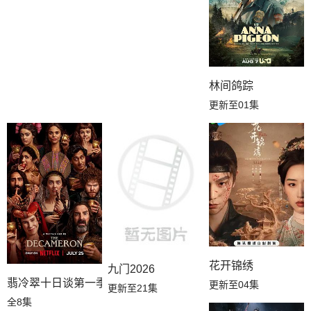
林间鸽踪
更新至01集
花开锦绣
九门2026
翡冷翠十日谈第一季
更新至04集
更新至21集
全8集