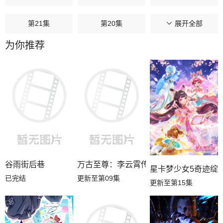
第21集
第20集
第19集
展开全部
为你推荐
第18集
第17集
第16集
第15集
第14集
第13集
第12集
第11集
第10集
第09集
第08集
第07集
第06集
第05集
第04集
谷雨街后巷
万古至尊：李云霄传
星卡梦少女5奇迹绽
已完结
更新至第09集
更新至第15集
第03集
第02集
第01集