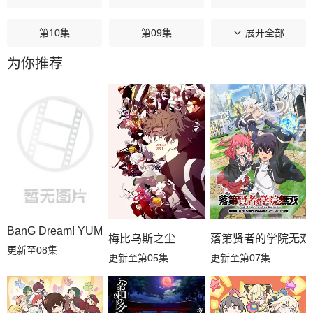
第10集
第09集
第08集
展开全部
为你推荐
第07集
第06集
第05集
第04集
第03集
第02集
第01集
BanG Dream! YUME∞MITA
梅比乌斯之尘
落第贤者的学院无双
更新至08集
更新至第05集
更新至第07集