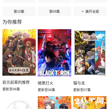
第10集
第09集
第08集
展开全部
为你推荐
第07集
第06集
第05集
第04集
第03集
第02集
第01集
岩元前辈的推荐
暗黑灯火
猫与龙
更新至06集
更新至06集
更新至07集