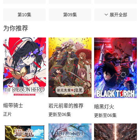
第10集
第09集
第08集
展开全部
为你推荐
第07集
第06集
第05集
第04集
第03集
第02集
第01集
缎带骑士
岩元前辈的推荐
暗黑灯火
正片
更新至06集
更新至06集