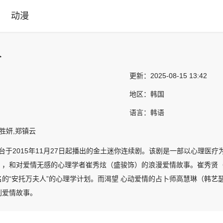
动漫
人
更新：
2025-08-15 13:42
地区：
韩国
语言：
韩语
黄胜妍,郑镇云
视台于2015年11月27日起播出的金土迷你连续剧。该剧是一部以心理医
），和对爱情无感的心理学者崔秀炫（盛骏饰）的浪漫爱情故事。崔秀贤（
名的“安托万夫人”的心理学计划。而渴望 心动爱情的占卜师高慧琳（韩艺
别爱情故事。