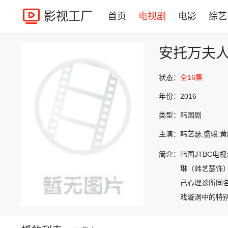
影视工厂
首页
电视剧
电影
综艺
安托万夫
状态：
全16集
年份：
2016
类型：
韩国剧
主演：
韩艺瑟,盛骏,
简介：
韩国JTBC电
琳（韩艺瑟饰
己心理诊所同
戏漩涡中的特