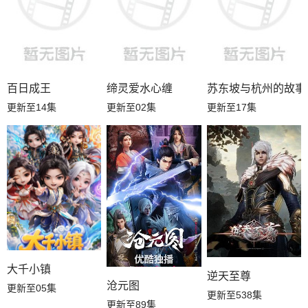
百日成王
缔灵爱水心缠
苏东坡与杭州的故事
更新至14集
更新至02集
更新至17集
大千小镇
逆天至尊
沧元图
更新至05集
更新至538集
更新至89集