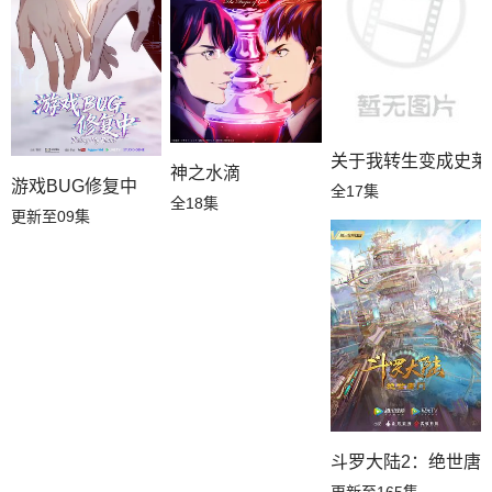
关于我转生变成史莱
神之水滴
游戏BUG修复中
全17集
全18集
更新至09集
斗罗大陆2：绝世唐
更新至165集