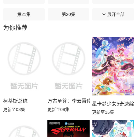
第21集
第20集
第19集
展开全部
为你推荐
第18集
第17集
第16集
第15集
第14集
第13集
第12集
第11集
第10集
第09集
第08集
第07集
第06集
第05集
第04集
柯蒂斯总统
万古至尊：李云霄传
星卡梦少女5奇迹绽
更新至03集
更新至09集
更新至15集
第03集
第02集
第01集