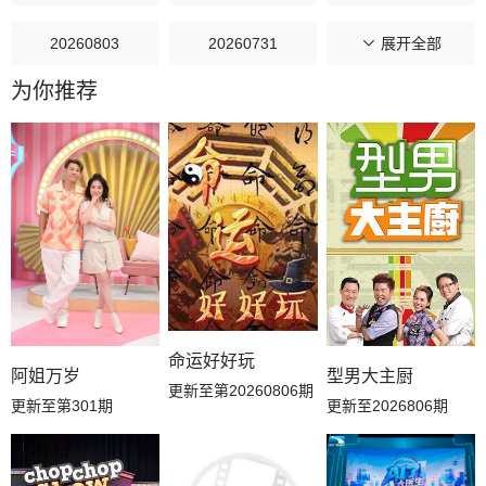
20260803
20260731
20260730
展开全部
为你推荐
20260729
20260728
20260727
20260724
20260723
20260722
20260721
20260720
20260717
20260716
20260715
20260714
20260713
20260710
20260709
命运好好玩
阿姐万岁
型男大主厨
更新至第20260806期
20260708
20260707
20260706
更新至第301期
更新至2026806期
20260703
20260702
20260701