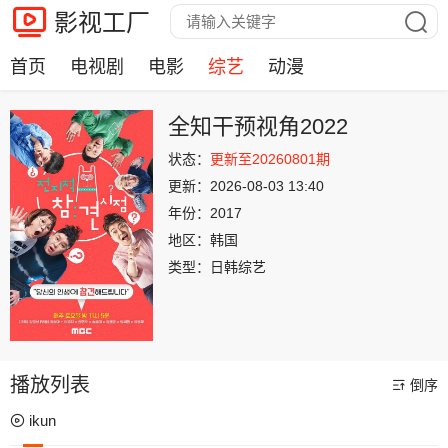
影视工厂
首页
电视剧
电影
综艺
动漫
全知干预视角2022
状态：
更新至20260801期
更新：
2026-08-03 13:40
年份：
2017
地区：
韩国
类型：
日韩综艺
播放列表
倒序
ikun