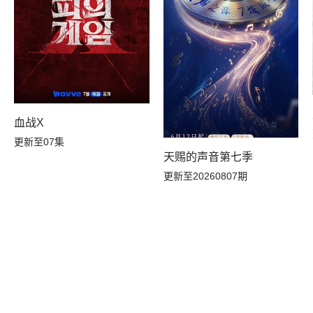
第20260112期
第20260111期
第20251222期
第20251221期
第20251201期
第20251130期
血战X
更新至07集
第20251110期
第20251109期
天赐的声音第七季
更新至20260807期
第20251020期
第20251019期
第20250929期
第20250928期
第20250908期
第20250907期
第20250811期
第20250810期