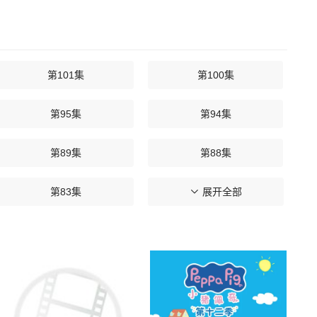
第101集
第100集
第95集
第94集
第89集
第88集
第83集
第82集
展开全部
第77集
第76集
第71集
第70集
第65集
第64集