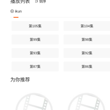
播放列表
倒序
ikun
第105集
第104集
第99集
第98集
第93集
第92集
第87集
第86集
为你推荐
第81集
第80集
第75集
第74集
第69集
第68集