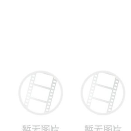
第20251204期
第20251203期
第20251120期
第20251119期
第20251106期
第20251105期
第20251023期
第20251022期
第20251009期
第20251008期
第20250925期
第20250924期
第20250911期
第20250910期
第20250826期
第20250821期