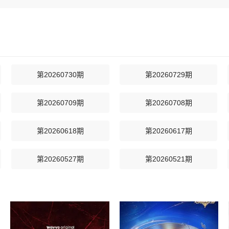
第20260730期
第20260729期
第20260709期
第20260708期
第20260618期
第20260617期
第20260527期
第20260521期
第20260506期
第20260430期
第20260421期
第20260416期