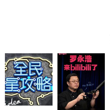
第20251202期
第20251127期
第20251118期
第20251113期
第20251104期
第20251030期
第20251021期
第20251016期
第20251007期
第20251002期
第20250923期
第20250918期
第20250909期
第20250904期
第20250820期
第20250819期