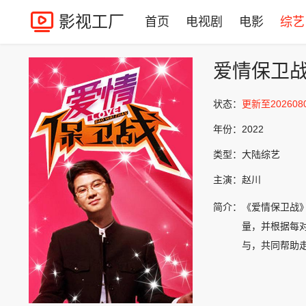
影视工厂
首页
电视剧
电影
综艺
爱情保卫战2
状态：
更新至202608
年份：
2022
类型：
大陆综艺
主演：
赵川
简介：
《爱情保卫战
量，并根据每
与，共同帮助