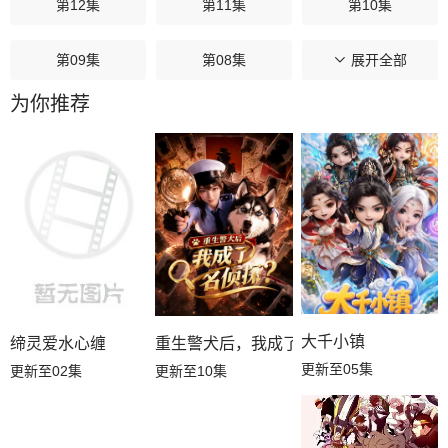
第12集
第11集
第10集
第09集
第08集
第07集
展开全部
为你推荐
第06集
第05集
第04集
第03集
第02集
第01集
大千小镇
缔灵爱水心缠
重生警犬后，我成了名侦探？
更新至05集
更新至02集
更新至10集