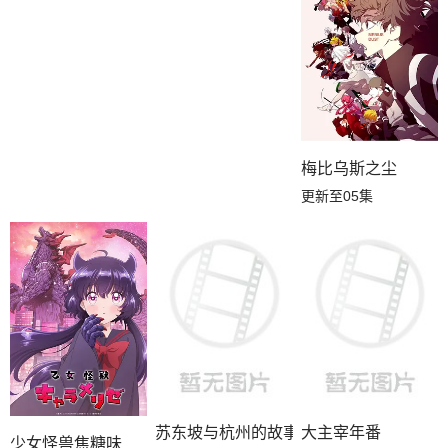
梅比乌斯之尘
更新至05集
苏东坡与杭州的故事
大主宰年番
少女怪兽焦糖味