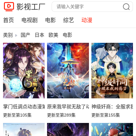
影视工厂
首页
电视剧
电影
综艺
动漫
类别
国产
日本
欧美
电影
掌门低调点动态漫第三季动态漫
原来我早就无敌了动态漫
神级奸商：全服求我
更新至第105集
更新至第289集
更新至第155集