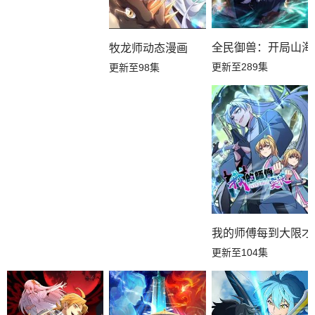
全民御兽：开局山海
牧龙师动态漫画
更新至289集
更新至98集
我的师傅每到大限才
更新至104集