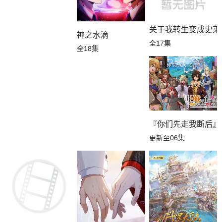
关于我转生变成史莱
神之水滴
全17集
全18集
『你们先走我断后』
更新至06集