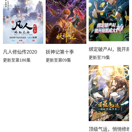
绑定破产AI，我开
凡人修仙传2020
妖神记第十季
更新至79集
更新至第186集
更新至第09集
顶级气运，悄悄修练